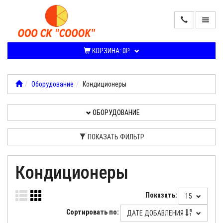
ПРОДАЖА
КОНДИЦИОНЕРОВ
КОРЗИНА:
0Р.
И
СПЛИТ-
СИСТЕМ
Оборудование
Кондиционеры
ОБОРУДОВАНИЕ
ОБОРУДОВАНИЕ
УСЛУГИ,
РАБОТЫ
ПОКАЗАТЬ ФИЛЬТР
О
Кондиционеры
КОМПАНИИ
Показать:
15
Сортировать по:
ДАТЕ ДОБАВЛЕНИЯ