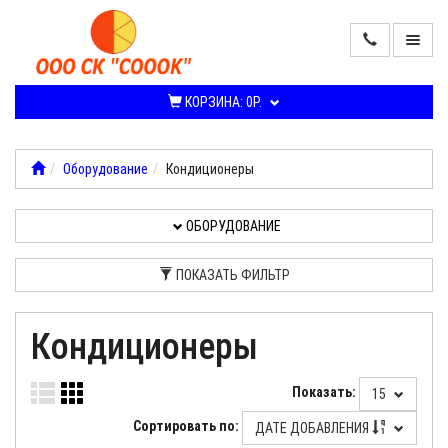
ПРОДАЖА
КОНДИЦИОНЕРОВ
КОРЗИНА:
0Р.
И
СПЛИТ-
СИСТЕМ
Оборудование
Кондиционеры
ОБОРУДОВАНИЕ
ОБОРУДОВАНИЕ
УСЛУГИ,
РАБОТЫ
ПОКАЗАТЬ ФИЛЬТР
О
Кондиционеры
КОМПАНИИ
Показать:
15
Сортировать по:
ДАТЕ ДОБАВЛЕНИЯ