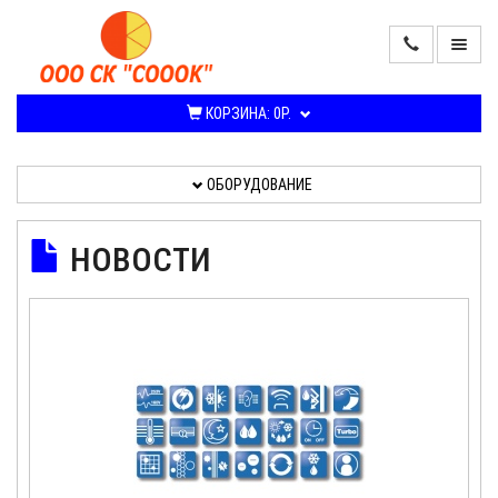
ПРОДАЖА
КОНДИЦИОНЕРОВ
КОРЗИНА:
0Р.
И
СПЛИТ-
СИСТЕМ
ОБОРУДОВАНИЕ
ОБОРУДОВАНИЕ
НОВОСТИ
УСЛУГИ,
РАБОТЫ
О
КОМПАНИИ