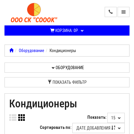
ПРОДАЖА
КОНДИЦИОНЕРОВ
КОРЗИНА:
0Р.
И
СПЛИТ-
СИСТЕМ
Оборудование
Кондиционеры
ОБОРУДОВАНИЕ
ОБОРУДОВАНИЕ
УСЛУГИ,
РАБОТЫ
ПОКАЗАТЬ ФИЛЬТР
О
Кондиционеры
КОМПАНИИ
Показать:
15
Сортировать по:
ДАТЕ ДОБАВЛЕНИЯ