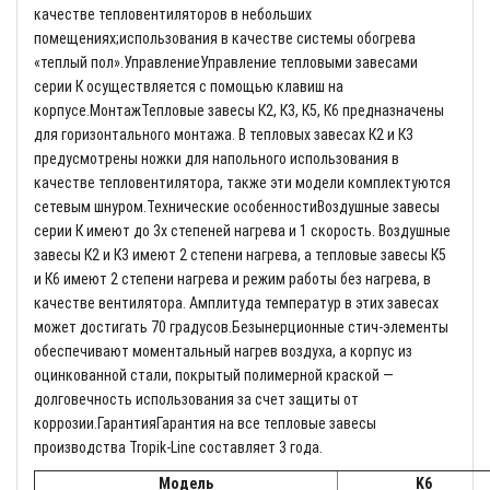
качестве тепловентиляторов в небольших
помещениях;использования в качестве системы обогрева
«теплый пол».УправлениеУправление тепловыми завесами
серии К осуществляется с помощью клавиш на
корпусе.МонтажТепловые завесы К2, К3, К5, К6 предназначены
для горизонтального монтажа. В тепловых завесах К2 и К3
предусмотрены ножки для напольного использования в
качестве тепловентилятора, также эти модели комплектуются
сетевым шнуром.Технические особенностиВоздушные завесы
серии К имеют до 3х степеней нагрева и 1 скорость. Воздушные
завесы К2 и К3 имеют 2 степени нагрева, а тепловые завесы К5
и К6 имеют 2 степени нагрева и режим работы без нагрева, в
качестве вентилятора. Амплитуда температур в этих завесах
может достигать 70 градусов.Безынерционные стич-элементы
обеспечивают моментальный нагрев воздуха, а корпус из
оцинкованной стали, покрытый полимерной краской —
долговечность использования за счет защиты от
коррозии.ГарантияГарантия на все тепловые завесы
производства Tropik-Line составляет 3 года.
Модель
K6