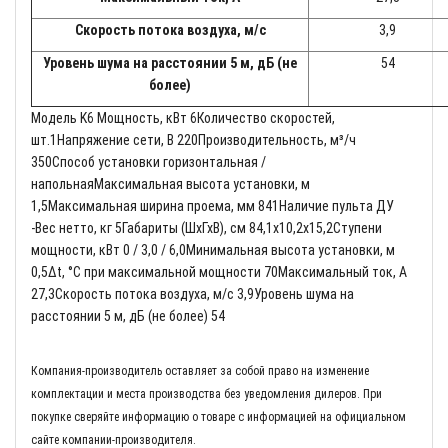
Скорость потока воздуха, м/с
3,9
Уровень шума на расстоянии 5 м, дБ (не
54
более)
Модель K6 Мощность, кВт 6Количество скоростей,
шт.1Напряжение сети, В 220Производительность, м³/ч
350Способ установки горизонтальная /
напольнаяМаксимальная высота установки, м
1,5Максимальная ширина проема, мм 841Наличие пульта ДУ
-Вес нетто, кг 5Габариты (ШхГхВ), см 84,1х10,2х15,2Ступени
мощности, кВт 0 / 3,0 / 6,0Минимальная высота установки, м
0,5Δt, °C при максимальной мощности 70Максимальный ток, А
27,3Скорость потока воздуха, м/с 3,9Уровень шума на
расстоянии 5 м, дБ (не более) 54
Компания-производитель оставляет за собой право на изменение
комплектации и места производства без уведомления дилеров. При
покупке сверяйте информацию о товаре с информацией на официальном
сайте компании-производителя.