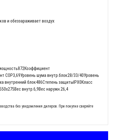
ков и обеззараживает воздух
 мощность872Коэффициент
т СОР3,69Уровень шума внутр.блок28/33/40Уровень
уха внутренний блок486Степень защитыIPX0Класс
50x275Вес внутр.6,9Вес наружн.26,4
зводства без уведомления дилеров. При покупке сверяйте