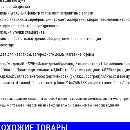
изация воздуха
ссический дизайн
ивный угольный фильтр устраняет неприятные запахи
ьтр с активным серебром уничтожает аллергены, споры плесневелых гриб
стороннее подключение дренажа
икация утечки хладагента
ежима работы: охлаждение, обогрев, осушение, вентиляция
орестарт
дет для квартиры, загородного дома, магазина, офиса
етр/модельRC-P29HNОхлаждениеПроизводительность2,91Потребляемая
33ОбогревПроизводительность3,06Потребляемая мощность829Коэффициен
нар.блок53Класс энегроэффективности (охлажд./обогрев)A/AРасход возд
розащитыI классГабариты внутр.блок715x250x188Габариты внеш.блок700x5
ия-производитель оставляет за собой право на изменение комплектации и места прои
ацию о товаре с информацией на официальном сайте компании-производителя.
ОХОЖИЕ ТОВАРЫ