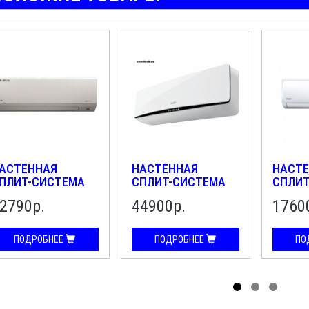
АСТЕННАЯ
НАСТЕННАЯ
НАСТЕ
ПЛИТ-СИСТЕМА
СПЛИТ-СИСТЕМА
СПЛИТ
OSHIBA RAS-
BALLU BSE-24HN1
LEBERG
2790р.
44900р.
1760
3S3KV-E
ПОДРОБНЕЕ
ПОДРОБНЕЕ
ПО