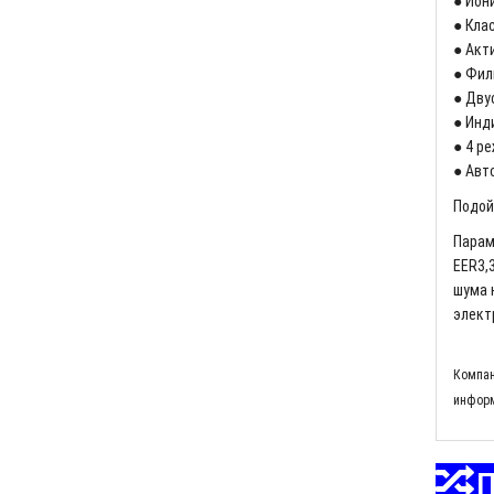
● Ион
● Кла
● Акт
● Фил
● Дву
● Инд
● 4 р
● Авт
Подой
Парам
EER3,
шума 
элект
Компан
информ
П