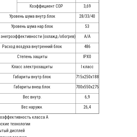
Коэффициент СОР
3,69
Уровень шума внутр.блок
28/33/40
Уровень шума нар.блок
53
 энегроэффективности (охлажд./обогрев)
A/A
Расход воздуха внутренний блок
486
Степень защиты
IPX0
Класс электрозащиты
I класс
Габариты внутр.блок
715x250x188
Габариты внеш.блок
700x550x275
Вес внутр.
6,9
Вес наружн.
26,4
оэффективность класса А
нские технологии
ытый дисплей