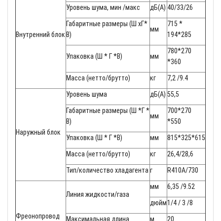
Уровень шума, мин /макс
дБ(А)
40/33/26
Габаритные размеры (Ш хГ*
715 *
мм
Внутренний блок
В)
194*285
780*270
Упаковка (Ш * Г *В)
мм
*360
Масса (нетто/брутто)
кг
7,2 /9.4
Уровень шума
дБ(А)
55,5
Габаритные размеры (Ш *Г *
700*270
мм
В)
*550
Наружный блок
Упаковка (Ш * Г *В)
мм
815*325*615
Масса (нетто/брутто)
кг
26,4/28,6
Тип/количество хладагента
г
R410A/730
мм
6,35 /9.52
Линия жидкости/газа
дюйм
1/4 / 3 /8
Фреонопровод
Максимальная длина
м
20