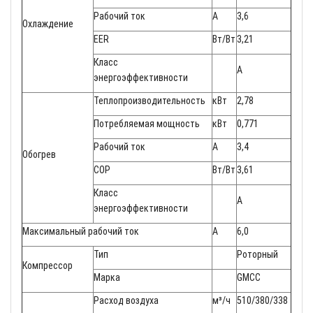
Рабочий ток
A
3,6
Охлаждение
EER
Вт/Вт
3,21
Класс
A
энергоэффективности
Теплопроизводительность
кВт
2,78
Потребляемая мощность
кВт
0,771
Рабочий ток
A
3,4
Обогрев
COP
Вт/Вт
3,61
Класс
A
энергоэффективности
Максимальный рабочий ток
А
6,0
Тип
Роторный
Компрессор
Марка
GMCC
Расход воздуха
м³/ч
510/380/338