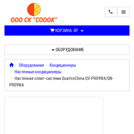
ПРОДАЖА
КОНДИЦИОНЕРОВ
КОРЗИНА:
0Р.
И
СПЛИТ-
СИСТЕМ
ОБОРУДОВАНИЕ
ОБОРУДОВАНИЕ
Оборудование
Кондиционеры
Настенные кондиционеры
УСЛУГИ,
Настенная сплит-система QuattroClima QV-PR09WA/QN-
РАБОТЫ
PR09WA
О
КОМПАНИИ