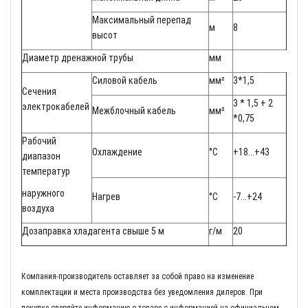
Максимальный перепад
м
8
высот
Диаметр дренажной трубы
мм
Силовой кабель
мм²
3*1,5
Сечения
3 * 1,5 + 2
электрокабелей
Межблочный кабель
мм²
*0,75
Рабочий
Охлаждение
°С
+18...+43
диапазон
температур
наружного
Нагрев
°С
-7...+24
воздуха
Дозаправка хладагента свыше 5 м
г/м
20
Компания-производитель оставляет за собой право на изменение
комплектации и места производства без уведомления дилеров. При
покупке сверяйте информацию о товаре с информацией на официальном