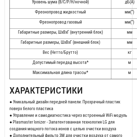
Уровень шума (В/С/Р/Н/ночной)
дБ(А)
Фреонопровод жидкостный
мм(")
Фреонопровод газовый
мм(")
Габаритные размеры, ШхВхГ (внутренний блок)
мм
Габаритные размеры, ШхВхГ (внешний блок)
мм
Вес (Нетто/Брутто)
кг
Допустимый передад высота*
м
Максимальная длина трассы*
м
ХАРАКТЕРИСТИКИ
● Уникальный дизайн передней панели. Прозрачный пластик
поверх белого пластика
● Управление и самодиагностика через встроенный WiFi модуль
● Plasmaster Ionizer - Запатентованная технология LG для
создания мощного потока ионов с целью очистки воздуха
● Дополнительный фильтр 3M для очистки воздуха от самого