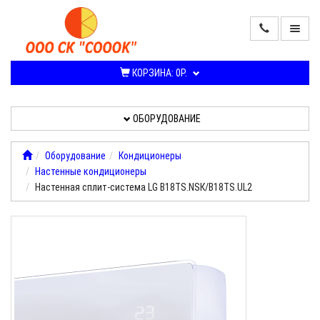
ПРОДАЖА
КОНДИЦИОНЕРОВ
КОРЗИНА:
0Р.
И
СПЛИТ-
СИСТЕМ
ОБОРУДОВАНИЕ
ОБОРУДОВАНИЕ
Оборудование
Кондиционеры
Настенные кондиционеры
УСЛУГИ,
Настенная сплит-система LG B18TS.NSК/B18TS.UL2
РАБОТЫ
О
КОМПАНИИ