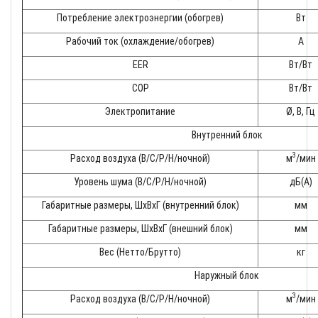
Потребление электроэнергии (обогрев)
Вт
Рабочий ток (охлаждение/обогрев)
A
EER
Вт/Вт
COP
Вт/Вт
Электропитание
Ø, В, Гц
Внутренний блок
3
Расход воздуха (В/С/Р/Н/ночной)
м
/мин
Уровень шума (В/С/Р/Н/ночной)
дБ(А)
Габаритные размеры, ШхВхГ (внутренний блок)
мм
Габаритные размеры, ШхВхГ (внешний блок)
мм
Вес (Нетто/Брутто)
кг
Наружный блок
3
Расход воздуха (В/С/Р/Н/ночной)
м
/мин