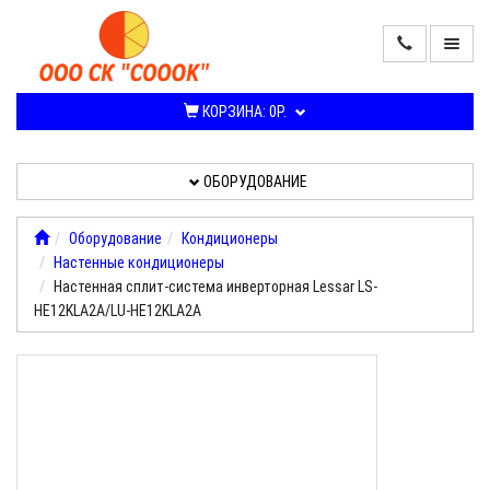
ПРОДАЖА
КОНДИЦИОНЕРОВ
КОРЗИНА:
0Р.
И
СПЛИТ-
СИСТЕМ
ОБОРУДОВАНИЕ
ОБОРУДОВАНИЕ
Оборудование
Кондиционеры
Настенные кондиционеры
УСЛУГИ,
Настенная сплит-система инверторная Lessar LS-
РАБОТЫ
HE12KLA2A/LU-HE12KLA2A
О
КОМПАНИИ