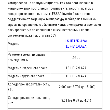
компрессора на полную мощность, как это реализовано в
кондиционерах постоянной производительности, поэтому
инверторные сплит-системы LESSAR Inverto более точно
поддерживают заданную температуру и обладают меньшим
шумом по сравнению с обычными кондиционерами, а экономия
электроэнергии по сравнению с неинверторными сплит-
системами может достигать 50%.
LS-HE12KLA2A/
Модель
LU-HE12KLA2A
Рекомендуемая площадь
до 36
помещения, м²
Модель внутреннего блока
LS-HE12KLA2A
Модель наружного блока
LU-HE12KLA2A
Холодопроизводительность,
12 000 (от 2 700 до 15 400)
BTU
Холодопроизводительность,
3.51 (от 0.79 до 4.51)
кВт