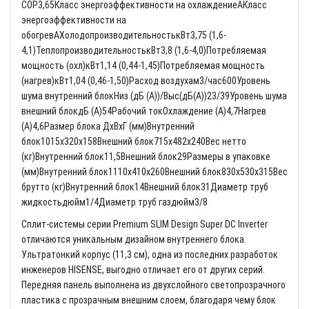
COP3,65Класс энергоэффективности на охлаждениеAКласс
энергоэффективности на
обогревAХолодопроизводительностькВт3,75 (1,6-
4,1)ТеплопроизводительностькВт3,8 (1,6-4,0)Потребляемая
мощность (охл)кВт1,14 (0,44-1,45)Потребляемая мощность
(нагрев)кВт1,04 (0,46-1,50)Расход воздухам3/час600Уровень
шума внутренний блокНиз (дБ (A))/Выс(дБ(A))23/39Уровень шума
внешний блокдБ (A)54Рабочий токОхлаждение (A)4,7Нагрев
(A)4,6Размер блока ДхВхГ (мм)Внутренний
блок1015x320x158Внешний блок715x482x240Вес нетто
(кг)Внутренний блок11,5Внешний блок29Размеры в упаковке
(мм)Внутренний блок1110x410x260Внешний блок830x530x315Вес
брутто (кг)Внутренний блок14Внешний блок31Диаметр труб
жидкостьдюйм1/4Диаметр труб газдюйм3/8
Сплит-системы серии Premium SLIM Design Super DC Inverter
отличаются уникальным дизайном внутреннего блока.
Ультратонкий корпус (11,3 см), одна из последних разработок
инженеров HISENSE, выгодно отличает его от других серий.
Передняя панель выполнена из двухслойного светопрозрачного
пластика с прозрачным внешним слоем, благодаря чему блок