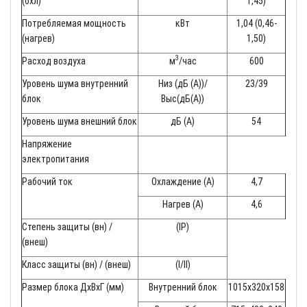
(охл)
1,45)
Потребляемая мощность
кВт
1,04 (0,46-
(нагрев)
1,50)
3
Расход воздуха
м
/час
600
Уровень шума внутренний
Низ (дБ (A))/
23/39
блок
Выс(дБ(A))
Уровень шума внешний блок
дБ (A)
54
Напряжение
электропитания
Рабочий ток
Охлаждение (A)
4,7
Нагрев (A)
4,6
Степень защиты (вн) /
(IP)
(внеш)
Класс защиты (вн) / (внеш)
(I/II)
Размер блока ДхВхГ (мм)
Внутренний блок
1015x320x158