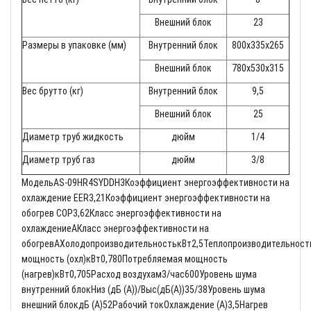
Внешний блок
23
Размеры в упаковке (мм)
Внутренний блок
800x335x265
Внешний блок
780x530x315
Вес брутто (кг)
Внутренний блок
9,5
Внешний блок
25
Диаметр труб жидкость
дюйм
1/4
Диаметр труб газ
дюйм
3/8
МодельAS-09HR4SYDDH3Коэффициент энергоэффективности на
охлаждение EER3,21Коэффициент энергоэффективности на
обогрев COP3,62Класс энергоэффективности на
охлаждениеAКласс энергоэффективности на
обогревAХолодопроизводительностькВт2,5Теплопроизводительност
мощность (охл)кВт0,780Потребляемая мощность
(нагрев)кВт0,705Расход воздухам3/час600Уровень шума
внутренний блокНиз (дБ (A))/Выс(дБ(A))35/38Уровень шума
внешний блокдБ (A)52Рабочий токОхлаждение (A)3,5Нагрев