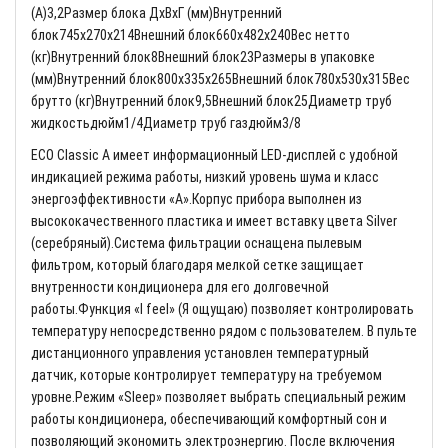
(A)3,2Размер блока ДхВхГ (мм)Внутренний
блок745x270x214Внешний блок660x482x240Вес нетто
(кг)Внутренний блок8Внешний блок23Размеры в упаковке
(мм)Внутренний блок800x335x265Внешний блок780x530x315Вес
брутто (кг)Внутренний блок9,5Внешний блок25Диаметр труб
жидкостьдюйм1/4Диаметр труб газдюйм3/8
ECO Classic A имеет информационный LED-дисплей с удобной
индикацией режима работы, низкий уровень шума и класс
энергоэффективности «А».Корпус прибора выполнен из
высококачественного пластика и имеет вставку цвета Silver
(серебряный).Система фильтрации оснащена пылевым
фильтром, который благодаря мелкой сетке защищает
внутренности кондиционера для его долговечной
работы.Функция «I feel» (Я ощущаю) позволяет контролировать
температуру непосредственно рядом с пользователем. В пульте
дистанционного управления установлен температурный
датчик, которые контролирует температуру на требуемом
уровне.Режим «Sleep» позволяет выбрать специальный режим
работы кондиционера, обеспечивающий комфортный сон и
позволяющий экономить электроэнергию. После включения