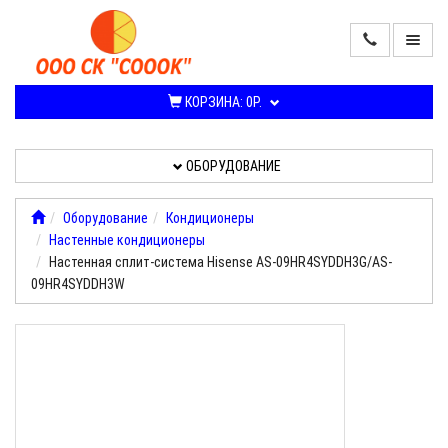
ПРОДАЖА
КОНДИЦИОНЕРОВ
КОРЗИНА:
0Р.
И
СПЛИТ-
СИСТЕМ
ОБОРУДОВАНИЕ
ОБОРУДОВАНИЕ
Оборудование
Кондиционеры
Настенные кондиционеры
УСЛУГИ,
Настенная сплит-система Hisense AS-09HR4SYDDH3G/AS-
РАБОТЫ
09HR4SYDDH3W
О
КОМПАНИИ