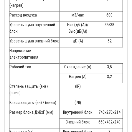
(нагрев)
Расход воздуха
м3/час
600
Уровень шума внутренний
Низ (дБ (A))/
35/38
блок
Выс(дБ(A))
Уровень шума внешний блок
дБ (A)
52
Напряжение
электропитания
Рабочий ток
Охлаждение (A)
3,5
Нагрев (A)
3,2
Степень защиты (вн) /
(IP)
(внеш)
Класс защиты (вн) / (внеш)
(I/II)
Размер блока ДхВхГ (мм)
Внутренний блок
745x270x214
Внешний блок
660x482x240
Вес нетто (кг)
Внутренний блок
8