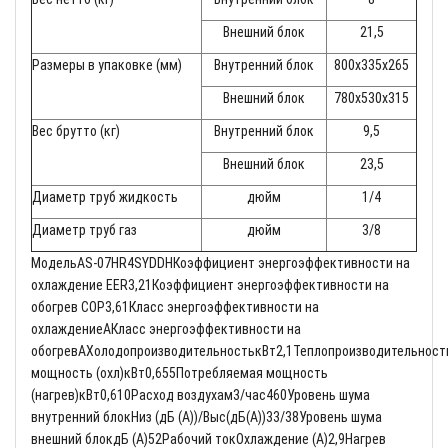
Внешний блок
21,5
Размеры в упаковке (мм)
Внутренний блок
800x335x265
Внешний блок
780x530x315
Вес брутто (кг)
Внутренний блок
9,5
Внешний блок
23,5
Диаметр труб жидкость
дюйм
1/4
Диаметр труб газ
дюйм
3/8
МодельAS-07HR4SYDDHКоэффициент энергоэффективности на
охлаждение EER3,21Коэффициент энергоэффективности на
обогрев COP3,61Класс энергоэффективности на
охлаждениеAКласс энергоэффективности на
обогревAХолодопроизводительностькВт2,1Теплопроизводительност
мощность (охл)кВт0,655Потребляемая мощность
(нагрев)кВт0,610Расход воздухам3/час460Уровень шума
внутренний блокНиз (дБ (A))/Выс(дБ(A))33/38Уровень шума
внешний блокдБ (A)52Рабочий токОхлаждение (A)2,9Нагрев