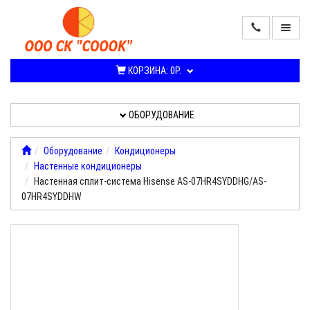
ПРОДАЖА
КОНДИЦИОНЕРОВ
КОРЗИНА:
0Р.
И
СПЛИТ-
СИСТЕМ
ОБОРУДОВАНИЕ
ОБОРУДОВАНИЕ
Оборудование
Кондиционеры
Настенные кондиционеры
УСЛУГИ,
Настенная сплит-система Hisense AS-07HR4SYDDHG/AS-
РАБОТЫ
07HR4SYDDHW
О
КОМПАНИИ