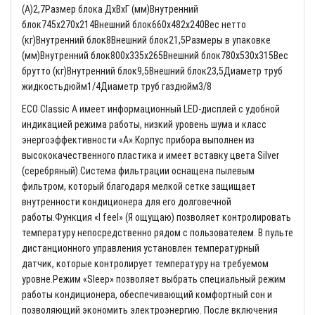
(A)2,7Размер блока ДхВхГ (мм)Внутренний
блок745x270x214Внешний блок660x482x240Вес нетто
(кг)Внутренний блок8Внешний блок21,5Размеры в упаковке
(мм)Внутренний блок800x335x265Внешний блок780x530x315Вес
брутто (кг)Внутренний блок9,5Внешний блок23,5Диаметр труб
жидкостьдюйм1/4Диаметр труб газдюйм3/8
ECO Classic A имеет информационный LED-дисплей с удобной
индикацией режима работы, низкий уровень шума и класс
энергоэффективности «А».Корпус прибора выполнен из
высококачественного пластика и имеет вставку цвета Silver
(серебряный).Система фильтрации оснащена пылевым
фильтром, который благодаря мелкой сетке защищает
внутренности кондиционера для его долговечной
работы.Функция «I feel» (Я ощущаю) позволяет контролировать
температуру непосредственно рядом с пользователем. В пульте
дистанционного управления установлен температурный
датчик, которые контролирует температуру на требуемом
уровне.Режим «Sleep» позволяет выбрать специальный режим
работы кондиционера, обеспечивающий комфортный сон и
позволяющий экономить электроэнергию. После включения