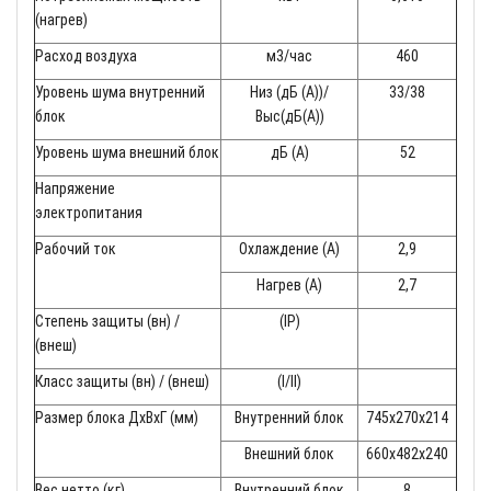
(нагрев)
Расход воздуха
м3/час
460
Уровень шума внутренний
Низ (дБ (A))/
33/38
блок
Выс(дБ(A))
Уровень шума внешний блок
дБ (A)
52
Напряжение
электропитания
Рабочий ток
Охлаждение (A)
2,9
Нагрев (A)
2,7
Степень защиты (вн) /
(IP)
(внеш)
Класс защиты (вн) / (внеш)
(I/II)
Размер блока ДхВхГ (мм)
Внутренний блок
745x270x214
Внешний блок
660x482x240
Вес нетто (кг)
Внутренний блок
8