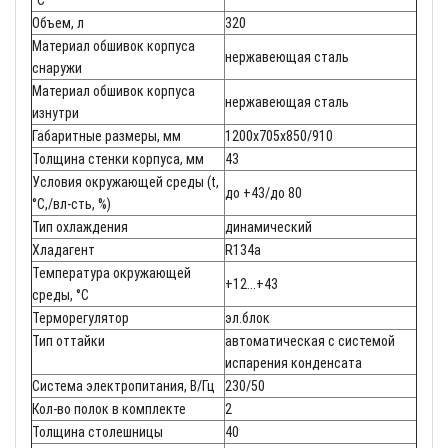
Объем, л
320
Материал обшивок корпуса
нержавеющая сталь
снаружи
Материал обшивок корпуса
нержавеющая сталь
изнутри
Габаритные размеры, мм
1200х705х850/910
Толщина стенки корпуса, мм
43
Условия окружающей среды (t,
до +43/до 80
°C,/вл-сть, %)
Тип охлаждения
динамический
Хладагент
R134a
Температура окружающей
+12...+43
среды, °С
Терморегулятор
эл.блок
Тип оттайки
автоматическая с системой
испарения конденсата
Система электропитания, В/Гц
230/50
Кол-во полок в комплекте
2
Толщина столешницы
40